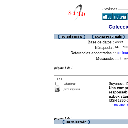
Colecció
Base de datos :
article
Búsqueda :
NGUINDIP
Referencias encontradas :
refina
1
[
Mostrando:
1 .. 1
en el
página 1 de 1
1 / 1
Suyunova, D
selecciona
Una compr
para imprimir
responsabi
uzbekistá
ISSN 1390-
resumen 
·
página 1 de 1