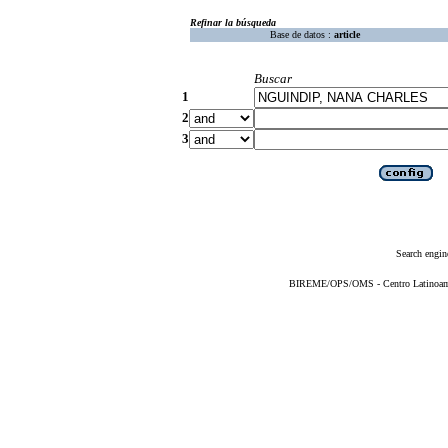
Refinar la búsqueda
Base de datos :
article
Buscar
1
2
3
Search engin
BIREME/OPS/OMS - Centro Latinoameri