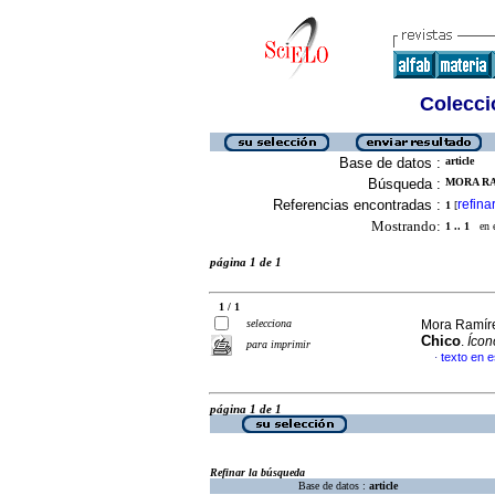
Colecció
Base de datos :
article
Búsqueda :
MORA RA
Referencias encontradas :
refina
1
[
Mostrando:
1 .. 1
en el
página 1 de 1
1 / 1
selecciona
Mora Ramíre
Chico
.
Ícon
para imprimir
texto en 
·
página 1 de 1
Refinar la búsqueda
Base de datos :
article