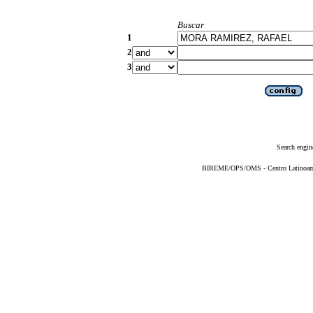
Buscar
1
2
3
Search engin
BIREME/OPS/OMS - Centro Latinoameri