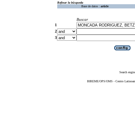
Refinar la búsqueda
Base de datos :
article
Buscar
1
2
3
Search engin
BIREME/OPS/OMS - Centro Latinoameri