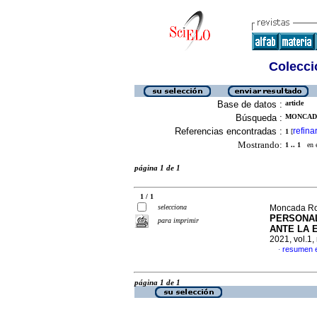
Colecció
Base de datos :
article
Búsqueda :
MONCADA
Referencias encontradas :
refina
1
[
Mostrando:
1 .. 1
en el
página 1 de 1
1 / 1
selecciona
Moncada Rod
PERSONAL
para imprimir
ANTE LA 
2021, vol.1
resumen 
·
página 1 de 1