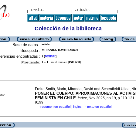
Colección de la biblioteca
Base de datos :
article
Búsqueda :
MIRANDA, DAVID [Autor]
erencias encontradas :
refinar
1
[
]
Mostrando:
1 .. 1
en el formato [
ISO 690
]
Freire Smith, Marla, Miranda, David and Schenffeldt Ulloa, N
PONER EL CUERPO: APROXIMACIONES AL ACTIVI
imir
FEMINISTA EN CHILE
.
Índex
, Nov 2025, no.19, p.110-121
9199
|
resumen en español
inglés
texto en español
·
·