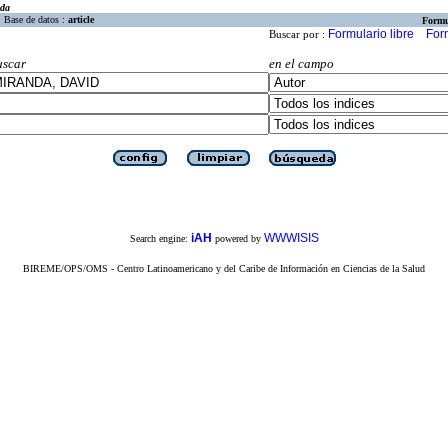
eda
Base de datos :
article
Formu
Formulario libre
For
Buscar por :
uscar
en el campo
iAH
WWWISIS
Search engine:
powered by
BIREME/OPS/OMS - Centro Latinoamericano y del Caribe de Información en Ciencias de la Salud