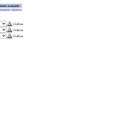
lario avanzado
mulario básico