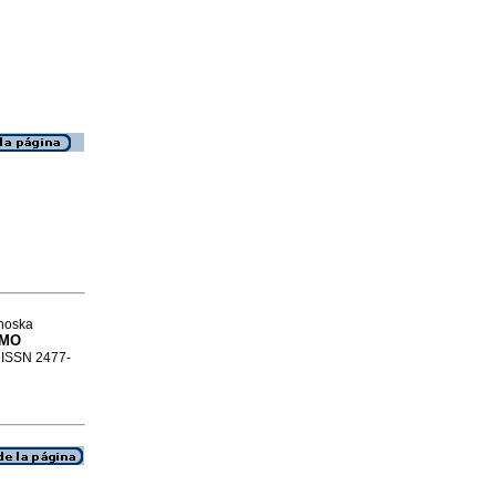
inoska
SMO
. ISSN 2477-