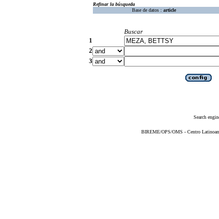
Refinar la búsqueda
Base de datos :
article
Buscar
1
2
3
Search engin
BIREME/OPS/OMS - Centro Latinoameri