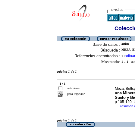
Colecció
Base de datos :
article
Búsqueda :
MEZA, BE
Referencias encontradas :
refina
1
[
Mostrando:
1 .. 1
en el
página 1 de 1
1 / 1
selecciona
Meza, Bettsy
una Miner
para imprimir
Suelo y Bi
p.105-120.
resumen 
·
página 1 de 1