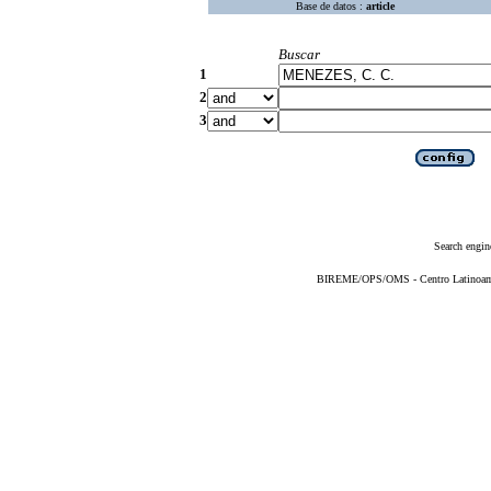
Base de datos :
article
Buscar
1
2
3
Search engin
BIREME/OPS/OMS - Centro Latinoameri