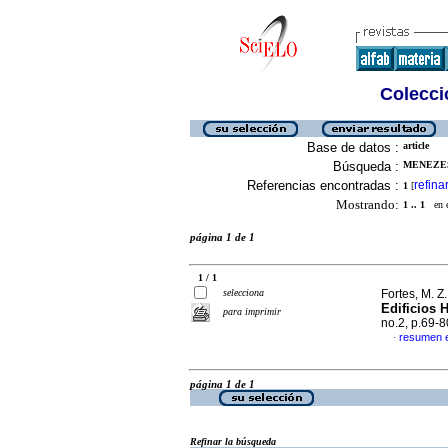
Colecció
Base de datos :
article
Búsqueda :
MENEZES,
Referencias encontradas :
refina
1
[
Mostrando:
1 .. 1
en el
página 1 de 1
1 / 1
selecciona
Fortes, M. Z.
Edificios 
para imprimir
no.2, p.69-
resumen 
·
página 1 de 1
Refinar la búsqueda