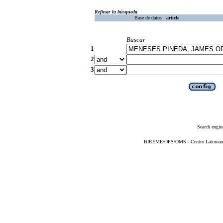
Refinar la búsqueda
Base de datos :
article
Buscar
1
2
3
Search engin
BIREME/OPS/OMS - Centro Latinoameri