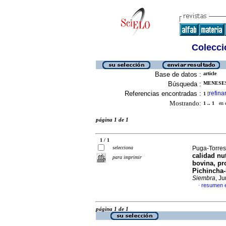
Colecció
Base de datos :
article
Búsqueda :
MENESES
Referencias encontradas :
refina
1
[
Mostrando:
1 .. 1
en el
página 1 de 1
1 / 1
selecciona
Puga-Torres,
calidad nu
para imprimir
bovina, pr
Pichincha-
Siembra
, J
resumen 
·
página 1 de 1