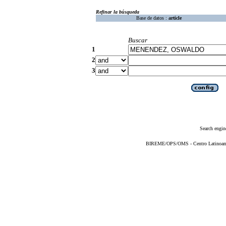
Refinar la búsqueda
Base de datos :
article
Buscar
1
2
3
Search engin
BIREME/OPS/OMS - Centro Latinoameri