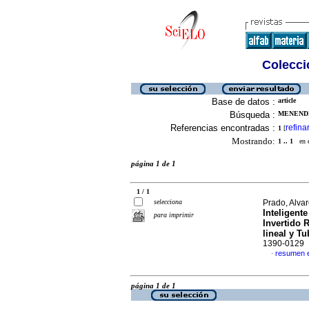
Colecció
Base de datos :
article
Búsqueda :
MENENDE
Referencias encontradas :
refina
1
[
Mostrando:
1 .. 1
en el
página 1 de 1
1 / 1
selecciona
Prado, Alva
Inteligent
para imprimir
Invertido 
lineal y T
1390-0129
resumen 
·
página 1 de 1