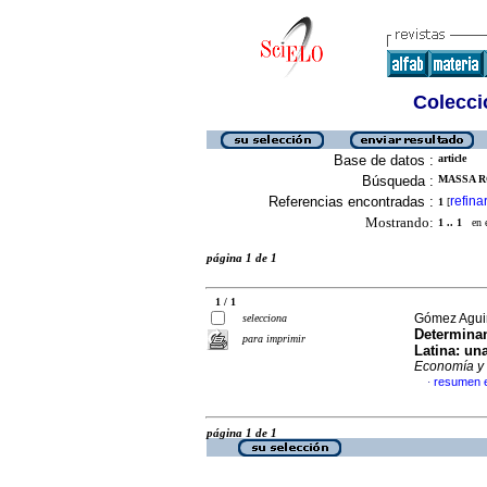
Colecció
Base de datos :
article
Búsqueda :
MASSA R
Referencias encontradas :
refina
1
[
Mostrando:
1 .. 1
en el
página 1 de 1
1 / 1
Gómez Aguir
selecciona
Determinan
para imprimir
Latina: un
Economía y 
resumen 
·
página 1 de 1