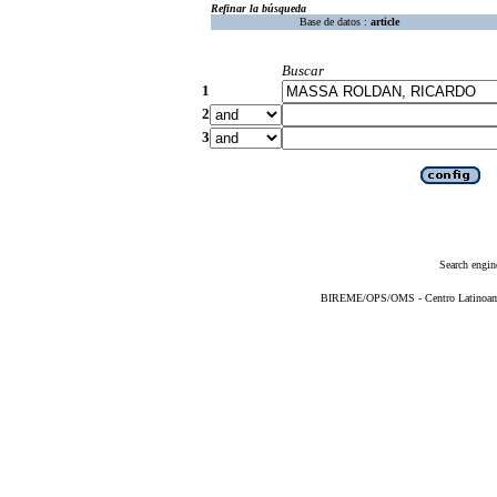
Refinar la búsqueda
Base de datos :
article
Buscar
1
2
3
Search engin
BIREME/OPS/OMS - Centro Latinoameri