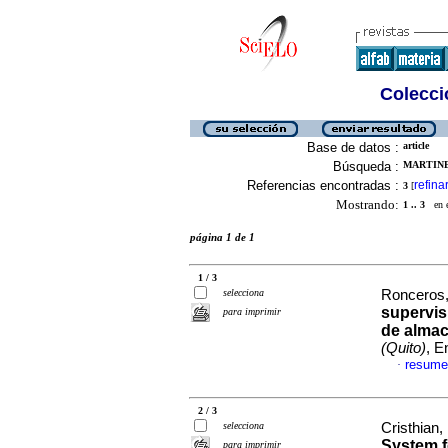
Colecció
Base de datos :
article
Búsqueda :
MARTINE
Referencias encontradas :
refina
3
[
Mostrando:
1 .. 3
en el
página 1 de 1
1 / 3
selecciona
Ronceros, 
supervis
para imprimir
de almac
(Quito)
, E
resume
·
2 / 3
selecciona
Cristhian,
System f
para imprimir