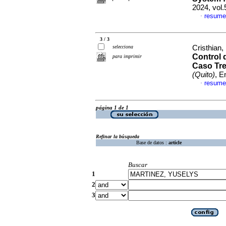
2024, vol.
resume
·
3 / 3
selecciona
Cristhian,
Control 
para imprimir
Caso Tre
(Quito)
, E
resume
·
página 1 de 1
Refinar la búsqueda
Base de datos :
article
Buscar
1
2
3