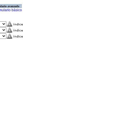
lario avanzado
mulario básico