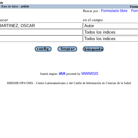
eda
Base de datos :
article
Formu
Formulario libre
For
Buscar por :
uscar
en el campo
iAH
WWWISIS
Search engine:
powered by
BIREME/OPS/OMS - Centro Latinoamericano y del Caribe de Información en Ciencias de la Salud