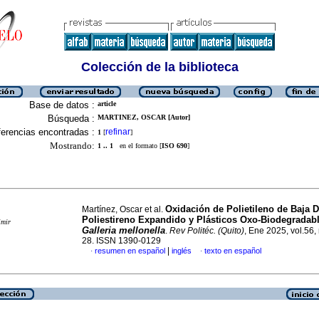
Colección de la biblioteca
Base de datos :
article
Búsqueda :
MARTINEZ, OSCAR [Autor]
erencias encontradas :
refinar
1
[
]
Mostrando:
1 .. 1
en el formato [
ISO 690
]
Oxidación de Polietileno de Baja 
Martínez, Oscar et al.
Poliestireno Expandido y Plásticos Oxo-Biodegradab
imir
Galleria mellonella
.
Rev Politéc. (Quito)
, Ene 2025, vol.56, 
28. ISSN 1390-0129
|
resumen en español
inglés
texto en español
·
·