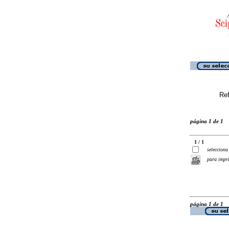
Ref
página 1 de 1
1 / 1
selecciona
para impr
página 1 de 1