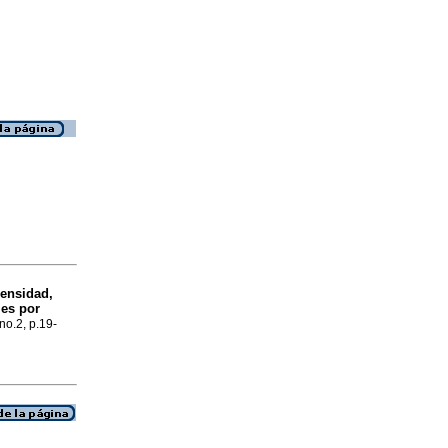
Densidad,
les por
no.2, p.19-