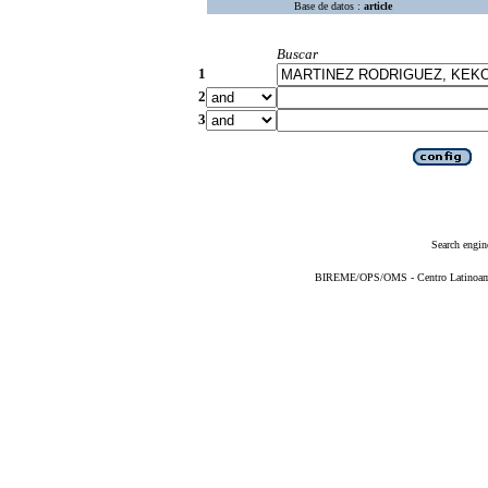
Base de datos :
article
Buscar
1
2
3
Search engin
BIREME/OPS/OMS - Centro Latinoameri