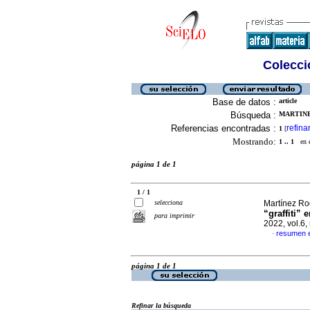
Colecció
Base de datos :
article
Búsqueda :
MARTINE
Referencias encontradas :
refina
1
[
Mostrando:
1 .. 1
en el
página 1 de 1
1 / 1
selecciona
Martínez Ro
“graffiti”
para imprimir
2022, vol.6
resumen 
·
página 1 de 1
Refinar la búsqueda