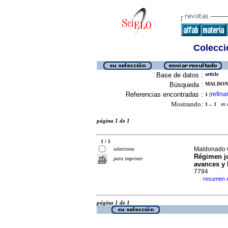
Colecció
Base de datos :
article
Búsqueda :
MALDONA
Referencias encontradas :
refina
1
[
Mostrando:
1 .. 1
en el
página 1 de 1
1 / 1
Maldonado O
selecciona
Régimen ju
para imprimir
avances y
7794
resumen 
·
página 1 de 1