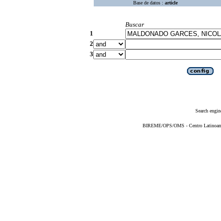
Base de datos :
article
Buscar
1
2
3
Search engin
BIREME/OPS/OMS - Centro Latinoameri