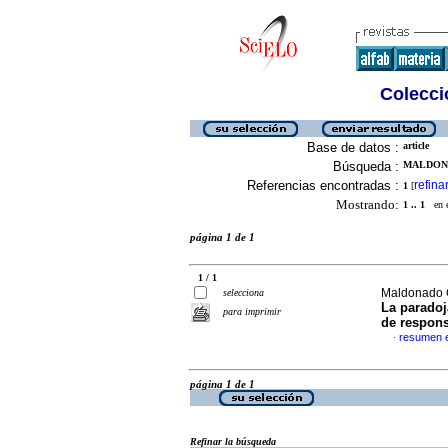
Colecció
Base de datos :
article
Búsqueda :
MALDONA
Referencias encontradas :
refina
1
[
Mostrando:
1 .. 1
en el
página 1 de 1
1 / 1
Maldonado G
selecciona
La paradoj
para imprimir
de respon
resumen 
·
página 1 de 1
Refinar la búsqueda