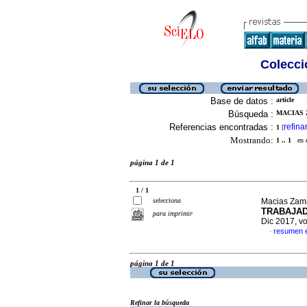
Colecció
Base de datos :
article
Búsqueda :
MACIAS Z
Referencias encontradas :
refina
1
[
Mostrando:
1 .. 1
en el
página 1 de 1
1 / 1
selecciona
Macias Zamb
TRABAJAD
para imprimir
Dic 2017, v
resumen 
·
página 1 de 1
Refinar la búsqueda