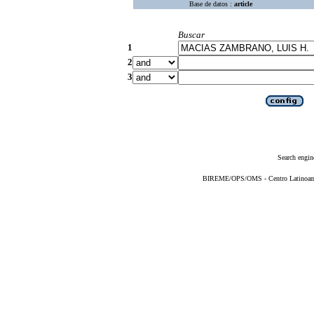
Base de datos :
article
Buscar
1
2
3
Search engin
BIREME/OPS/OMS - Centro Latinoameri