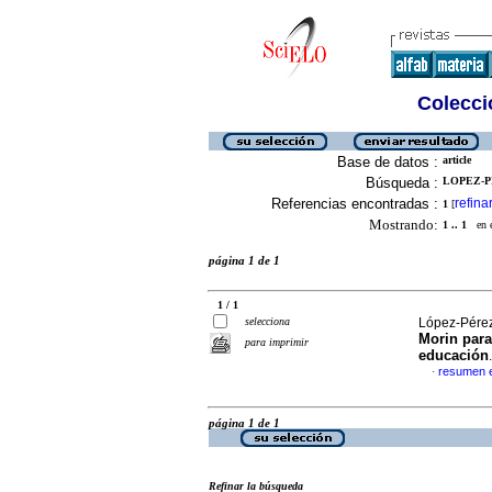
Colecció
Base de datos :
article
Búsqueda :
LOPEZ-PE
Referencias encontradas :
refina
1
[
Mostrando:
1 .. 1
en el
página 1 de 1
1 / 1
selecciona
López-Pérez
Morin para
para imprimir
educación
resumen 
·
página 1 de 1
Refinar la búsqueda