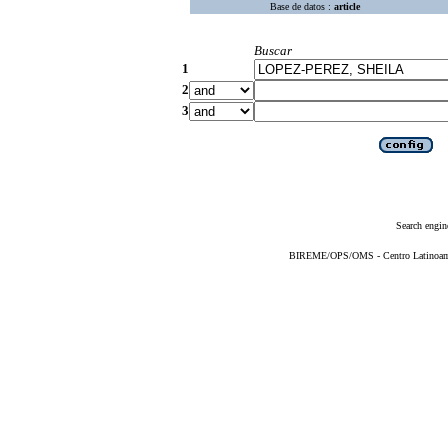
Base de datos :
article
Buscar
1
2
3
Search engin
BIREME/OPS/OMS - Centro Latinoameri