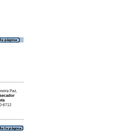
neira Paz,
secador
sta
90-6712