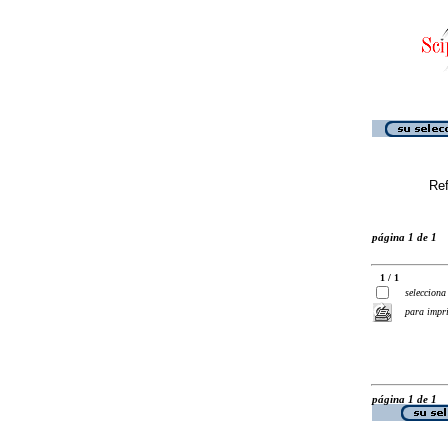
Ref
página 1 de 1
1 / 1
selecciona
para impr
página 1 de 1