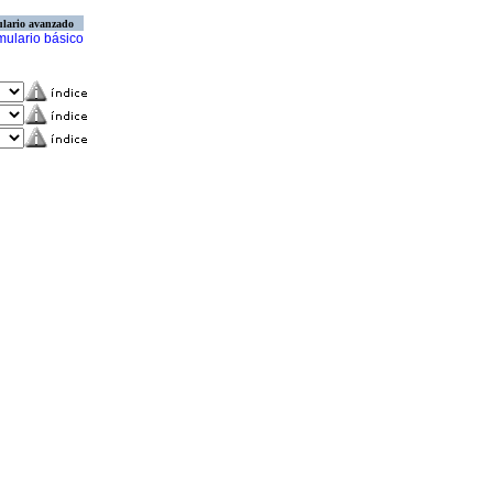
lario avanzado
mulario básico