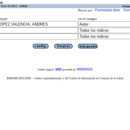
eda
Base de datos :
article
Formu
Formulario libre
For
Buscar por :
uscar
en el campo
iAH
WWWISIS
Search engine:
powered by
BIREME/OPS/OMS - Centro Latinoamericano y del Caribe de Información en Ciencias de la Salud