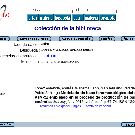
Colección de la biblioteca
Base de datos :
article
Búsqueda :
LOPEZ VALENCIA, ANDRES [Autor]
erencias encontradas :
refinar
1
[
]
Mostrando:
1 .. 1
en el formato [
ISO 690
]
López Valencia, Andrés, Walteros León, Manuela and Rivade
Modelado de base fenomenológica del 
Pablo Santiago
imir
ATM-52 empleado en el proceso de producción de pa
cerámica
.
Maskay
, Nov 2018, vol.8, no.2, p.67-74. ISSN 13
|
resumen en español
inglés
texto en español
·
·