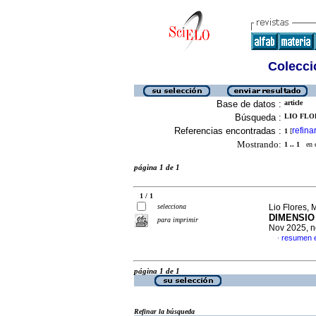
Colecció
Base de datos :
article
Búsqueda :
LIO FLOR
Referencias encontradas :
refina
1
[
Mostrando:
1 .. 1
en el
página 1 de 1
1 / 1
selecciona
Lio Flores, 
DIMENSIO
para imprimir
Nov 2025, n
resumen 
·
página 1 de 1
Refinar la búsqueda