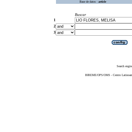
Base de datos :
article
Buscar
1
2
3
Search engin
BIREME/OPS/OMS - Centro Latinoameri