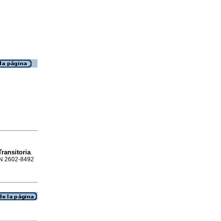
ransitoria
.
SSN 2602-8492