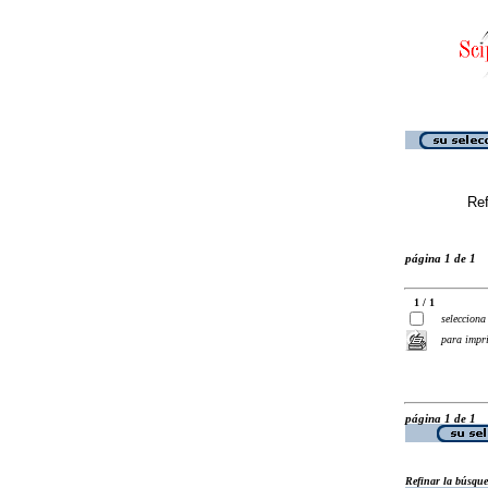
Ref
página 1 de 1
1 / 1
selecciona
para impr
página 1 de 1
Refinar la búsqu