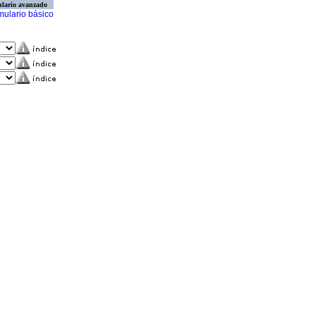
lario avanzado
mulario básico