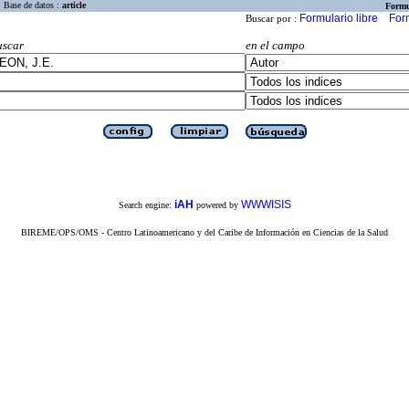
Base de datos :
article
Formu
Formulario libre
For
Buscar por :
uscar
en el campo
iAH
WWWISIS
Search engine:
powered by
BIREME/OPS/OMS - Centro Latinoamericano y del Caribe de Información en Ciencias de la Salud