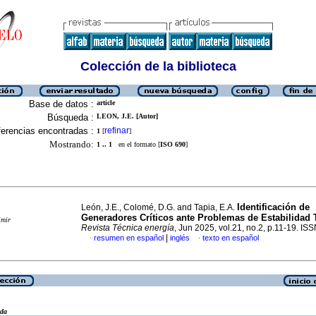
Colección de la biblioteca
Base de datos :
article
Búsqueda :
LEON, J.E. [Autor]
erencias encontradas :
refinar
1
[
]
Mostrando:
1 .. 1
en el formato [
ISO 690
]
Identificación de
León, J.E., Colomé, D.G. and Tapia, E.A.
Generadores Críticos ante Problemas de Estabilidad T
imir
Revista Técnica energía
, Jun 2025, vol.21, no.2, p.11-19. I
|
resumen en español
inglés
texto en español
·
·
eda