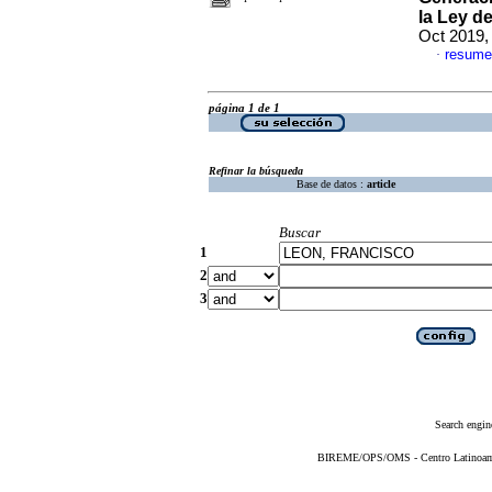
la Ley d
Oct 2019,
resume
·
página 1 de 1
Refinar la búsqueda
Base de datos :
article
Buscar
1
2
3
Search engin
BIREME/OPS/OMS - Centro Latinoameri