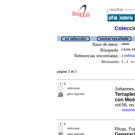
Colecció
Base de datos :
article
Búsqueda :
LEON, FR
Referencias encontradas :
refina
2
[
Mostrando:
1 .. 2
en el
página 1 de 1
1 / 2
selecciona
Johannes, 
Terraple
para imprimir
con Mod
vol.56, n
resume
·
2 / 2
selecciona
Rivas, Fra
Generaci
para imprimir