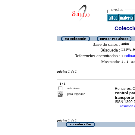
Colecció
Base de datos :
article
Búsqueda :
LEIVA, J
Referencias encontradas :
refina
1
[
Mostrando:
1 .. 1
en el
página 1 de 1
1 / 1
selecciona
Ronceros, Cr
control pa
para imprimir
transporte
ISSN 1390-
resumen 
·
página 1 de 1