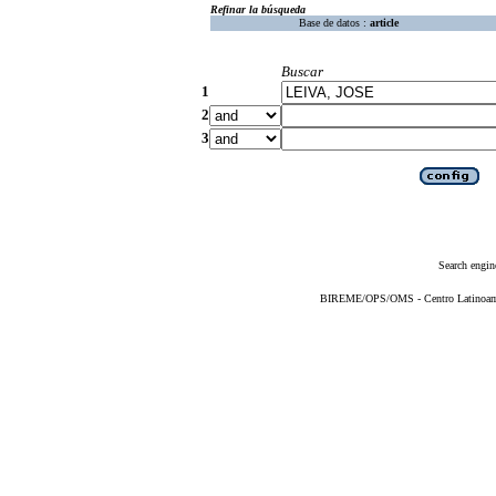
Refinar la búsqueda
Base de datos :
article
Buscar
1
2
3
Search engin
BIREME/OPS/OMS - Centro Latinoameri