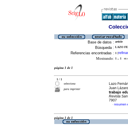
Colecció
Base de datos :
article
Búsqueda :
LAZO FE
Referencias encontradas :
refina
1
[
Mostrando:
1 .. 1
en el
página 1 de 1
1 / 1
Lazo Fernán
selecciona
Juan Lázar
para imprimir
trabajo ed
Revista San
7907
resumen 
·
página 1 de 1