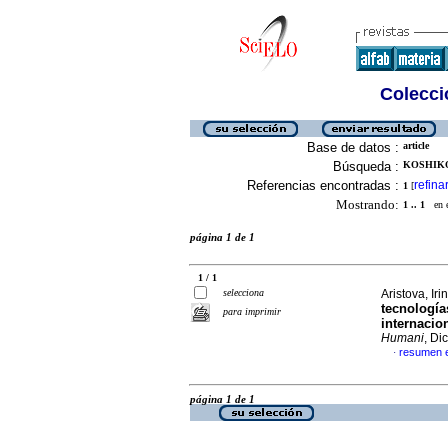
Colecció
Base de datos :
article
Búsqueda :
KOSHIKOV
Referencias encontradas :
refina
1
[
Mostrando:
1 .. 1
en el
página 1 de 1
1 / 1
selecciona
Aristova, Iri
tecnología
para imprimir
internacio
Humani
, Di
resumen 
·
página 1 de 1