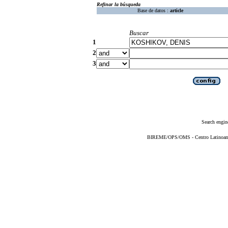
Refinar la búsqueda
Base de datos :
article
Buscar
1
2
3
Search engin
BIREME/OPS/OMS - Centro Latinoameri