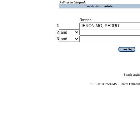
Refinar la búsqueda
Base de datos :
article
Buscar
1
2
3
Search engin
BIREME/OPS/OMS - Centro Latinoameri