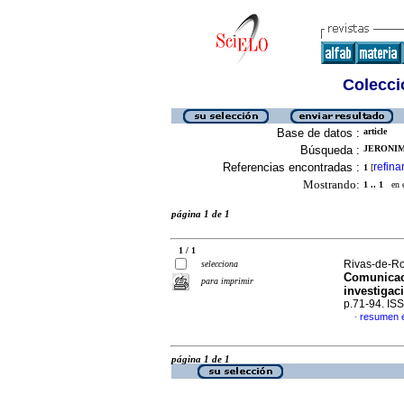
Colecció
Base de datos :
article
Búsqueda :
JERONIM
Referencias encontradas :
refina
1
[
Mostrando:
1 .. 1
en el
página 1 de 1
1 / 1
Rivas-de-Ro
selecciona
Comunicaci
para imprimir
investigac
p.71-94. IS
resumen 
·
página 1 de 1