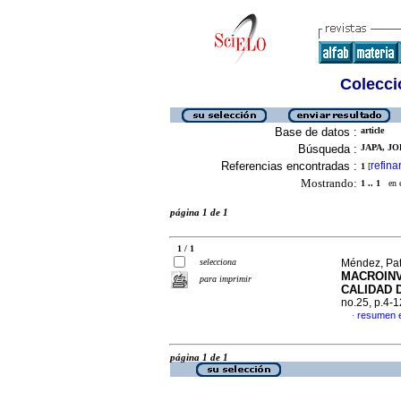
Colecció
Base de datos :
article
Búsqueda :
JAPA, JO
Referencias encontradas :
refina
1
[
Mostrando:
1 .. 1
en el
página 1 de 1
1 / 1
selecciona
Méndez, Patr
MACROINV
para imprimir
CALIDAD 
no.25, p.4-
resumen 
·
página 1 de 1