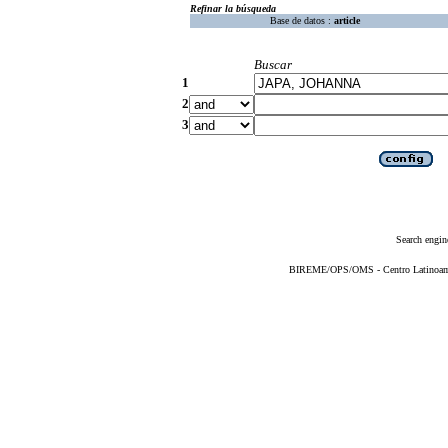
Refinar la búsqueda
Base de datos :
article
Buscar
1
2
3
Search engin
BIREME/OPS/OMS - Centro Latinoameri