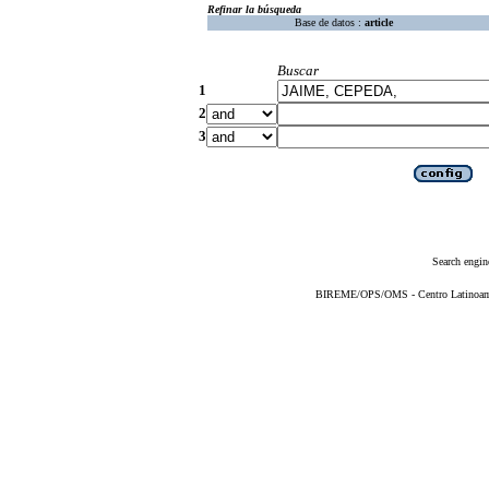
Refinar la búsqueda
Base de datos :
article
Buscar
1
2
3
Search engin
BIREME/OPS/OMS - Centro Latinoameri