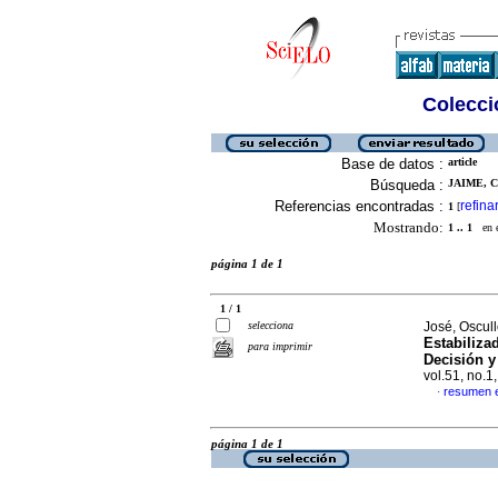
Colecció
Base de datos :
article
Búsqueda :
JAIME, C
Referencias encontradas :
refina
1
[
Mostrando:
1 .. 1
en el
página 1 de 1
1 / 1
selecciona
José, Oscul
Estabiliza
para imprimir
Decisión y
vol.51, no.
resumen 
·
página 1 de 1