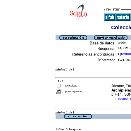
Colecció
Base de datos :
article
Búsqueda :
JACOME, 
Referencias encontradas :
refina
1
[
Mostrando:
1 .. 1
en el
página 1 de 1
1 / 1
selecciona
Jácome, Ed
Archipiél
para imprimir
p.7-14. ISS
resumen 
·
página 1 de 1
Refinar la búsqueda