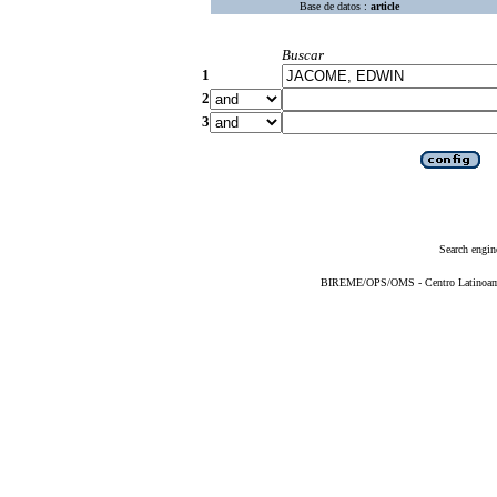
Base de datos :
article
Buscar
1
2
3
Search engin
BIREME/OPS/OMS - Centro Latinoameri