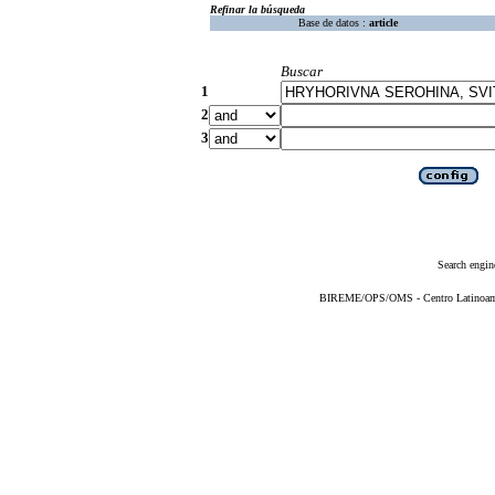
Refinar la búsqueda
Base de datos :
article
Buscar
1
2
3
Search engin
BIREME/OPS/OMS - Centro Latinoameri