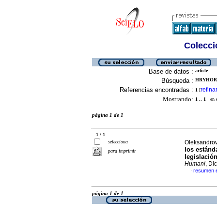
Colecció
Base de datos :
article
Búsqueda :
HRYHORI
Referencias encontradas :
refina
1
[
Mostrando:
1 .. 1
en el
página 1 de 1
1 / 1
selecciona
Oleksandrovy
los estánd
para imprimir
legislació
Humani
, Di
resumen 
·
página 1 de 1