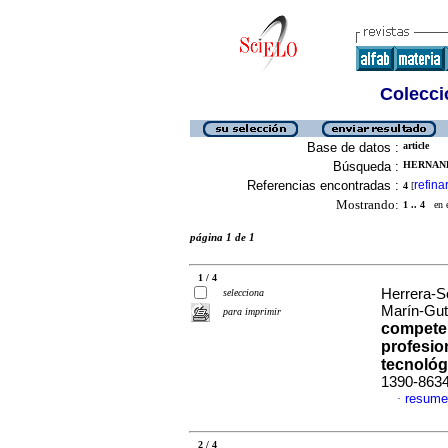
Colecció
Base de datos :
article
Búsqueda :
HERNAND
Referencias encontradas :
refina
4
[
Mostrando:
1 .. 4
en el
página 1 de 1
1 / 4
Herrera-S
selecciona
Marín-Guti
para imprimir
competen
profesio
tecnológ
1390-863
resume
·
2 / 4