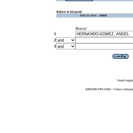
Refinar la búsqueda
Base de datos :
article
Buscar
1
2
3
Search engin
BIREME/OPS/OMS - Centro Latinoameri