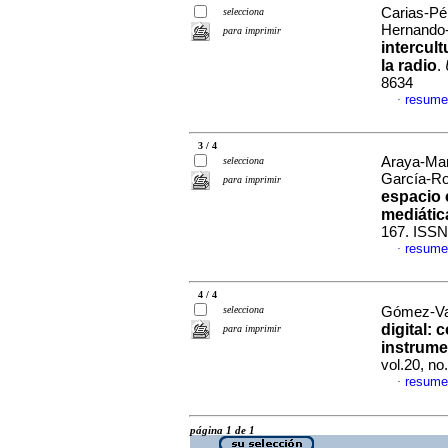
Carias-Pér
selecciona
Hernando
para imprimir
intercult
la radio
.
8634
resume
·
3 / 4
Araya-Mar
selecciona
García-Ro
para imprimir
espacio 
mediátic
167. ISSN
resume
·
4 / 4
selecciona
Gómez-Vall
digital:
para imprimir
instrume
vol.20, n
resume
·
página 1 de 1