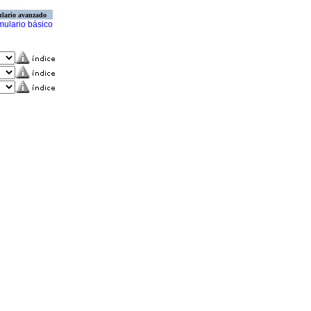
lario avanzado
mulario básico