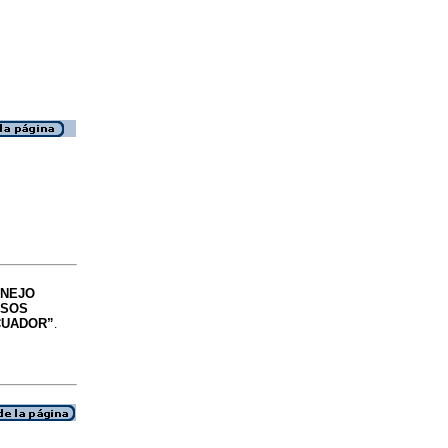
NEJO
OSOS
CUADOR”
.