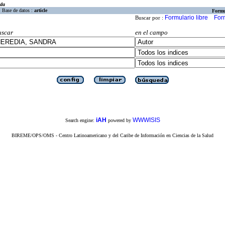
eda
Base de datos :
article
Formu
Formulario libre
For
Buscar por :
uscar
en el campo
iAH
WWWISIS
Search engine:
powered by
BIREME/OPS/OMS - Centro Latinoamericano y del Caribe de Información en Ciencias de la Salud