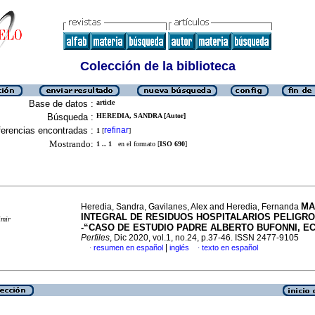
Colección de la biblioteca
Base de datos :
article
Búsqueda :
HEREDIA, SANDRA [Autor]
erencias encontradas :
refinar
1
[
]
Mostrando:
1 .. 1
en el formato [
ISO 690
]
MA
Heredia, Sandra, Gavilanes, Alex and Heredia, Fernanda
INTEGRAL DE RESIDUOS HOSPITALARIOS PELIGR
imir
-“CASO DE ESTUDIO PADRE ALBERTO BUFONNI, E
Perfiles
, Dic 2020, vol.1, no.24, p.37-46. ISSN 2477-9105
|
resumen en español
inglés
texto en español
·
·