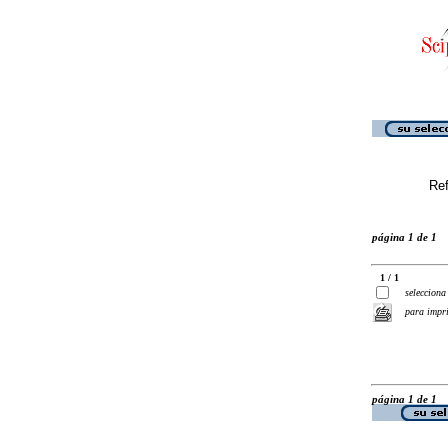
Ref
página 1 de 1
1 / 1
selecciona
para impr
página 1 de 1