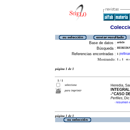
Colecció
Base de datos :
article
Búsqueda :
HEREDIA
Referencias encontradas :
refina
1
[
Mostrando:
1 .. 1
en el
página 1 de 1
1 / 1
selecciona
Heredia, Sa
INTEGRAL
para imprimir
-“CASO D
Perfiles
, Di
resumen 
·
página 1 de 1