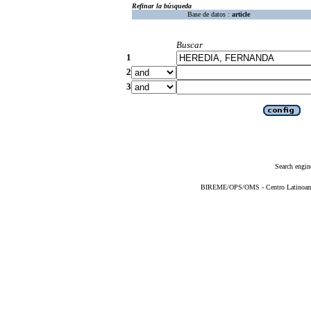
Refinar la búsqueda
Base de datos :
article
Buscar
1
2
3
Search engin
BIREME/OPS/OMS - Centro Latinoameri