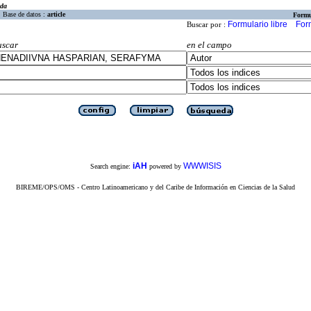
eda
Base de datos :
article
Formu
Formulario libre
For
Buscar por :
uscar
en el campo
iAH
WWWISIS
Search engine:
powered by
BIREME/OPS/OMS - Centro Latinoamericano y del Caribe de Información en Ciencias de la Salud