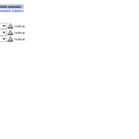
lario avanzado
mulario básico