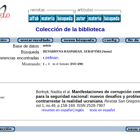
Colección de la biblioteca
Base de datos :
article
Búsqueda :
HENADIIVNA HASPARIAN, SERAFYMA [Autor]
erencias encontradas :
refinar
1
[
]
Mostrando:
1 .. 1
en el formato [
ISO 690
]
Manifestaciones de corrupción c
Bortnyk, Nadiia et al.
para la seguridad nacional: nuevos desafíos y probl
imir
contrarrestar la realidad ucraniana
.
Revista San Gregori
vol.1, no.46, p.158-169. ISSN 2528-7907
|
resumen en español
inglés
texto en español
·
·