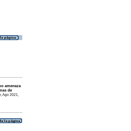
omo amenaza
emas de
o
, Ago 2021,