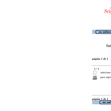
Ref
página 1 de 1
1 / 1
selecciona
para impr
página 1 de 1