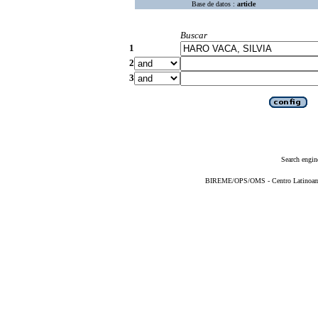
Base de datos :
article
Buscar
1
2
3
Search engin
BIREME/OPS/OMS - Centro Latinoameri