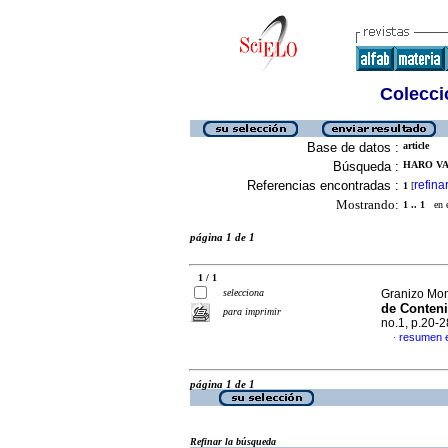
Colecció
Base de datos :
article
Búsqueda :
HARO VAC
Referencias encontradas :
refina
1
[
Mostrando:
1 .. 1
en el
página 1 de 1
1 / 1
selecciona
Granizo Mon
de Conteni
para imprimir
no.1, p.20-
resumen 
·
página 1 de 1
Refinar la búsqueda