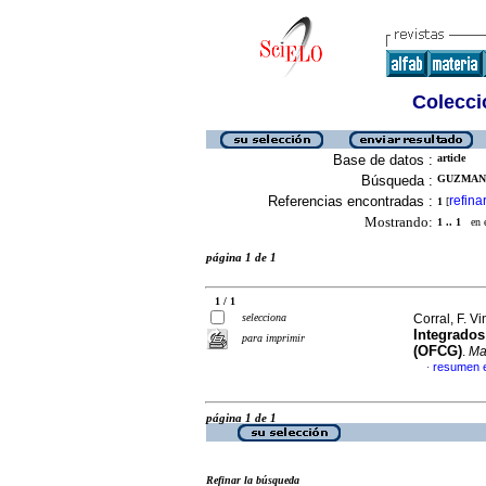
Colecció
Base de datos :
article
Búsqueda :
GUZMAN,
Referencias encontradas :
refina
1
[
Mostrando:
1 .. 1
en el
página 1 de 1
1 / 1
selecciona
Corral, F. 
Integrados
para imprimir
(OFCG)
.
Ma
resumen 
·
página 1 de 1
Refinar la búsqueda