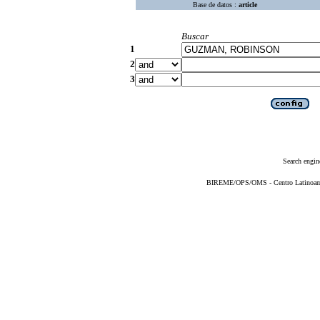
Base de datos :
article
Buscar
1
2
3
Search engin
BIREME/OPS/OMS - Centro Latinoameri