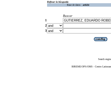
Refinar la búsqueda
Base de datos :
article
Buscar
1
2
3
Search engin
BIREME/OPS/OMS - Centro Latinoameri