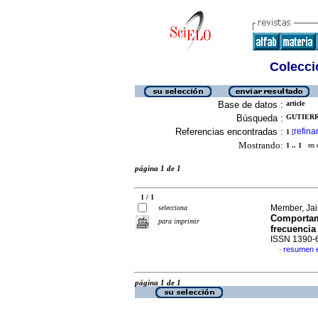
Colecció
Base de datos :
article
Búsqueda :
GUTIERR
Referencias encontradas :
refina
1
[
Mostrando:
1 .. 1
en el
página 1 de 1
1 / 1
Member, Jai
selecciona
Comportami
para imprimir
frecuencia
ISSN 1390-
resumen 
·
página 1 de 1