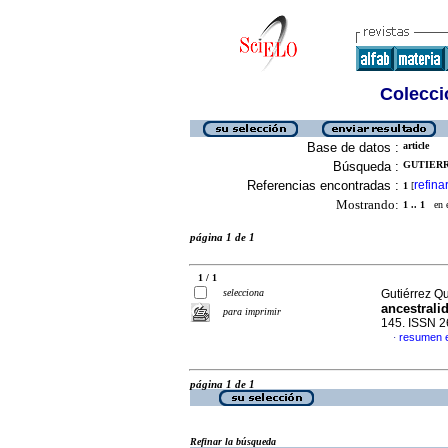
Colecció
Base de datos :
article
Búsqueda :
GUTIERR
Referencias encontradas :
refina
1
[
Mostrando:
1 .. 1
en el
página 1 de 1
1 / 1
selecciona
Gutiérrez Q
ancestrali
para imprimir
145. ISSN 
resumen 
·
página 1 de 1
Refinar la búsqueda