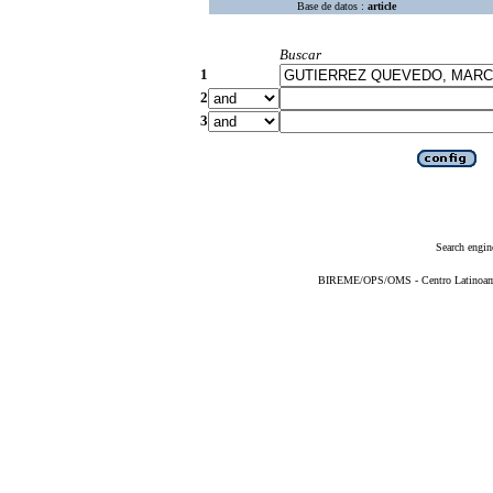
Base de datos :
article
Buscar
1
2
3
Search engin
BIREME/OPS/OMS - Centro Latinoameri