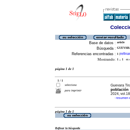
Colecció
Base de datos :
article
Búsqueda :
GUEVARA
Referencias encontradas :
refina
1
[
Mostrando:
1 .. 1
en el
página 1 de 1
1 / 1
selecciona
Guevara Tir
población 
para imprimir
2024, vol.1
resumen 
·
página 1 de 1
Refinar la búsqueda