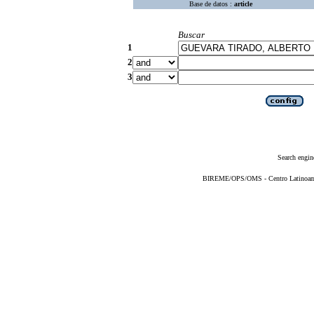
Base de datos :
article
Buscar
1
2
3
Search engin
BIREME/OPS/OMS - Centro Latinoameri