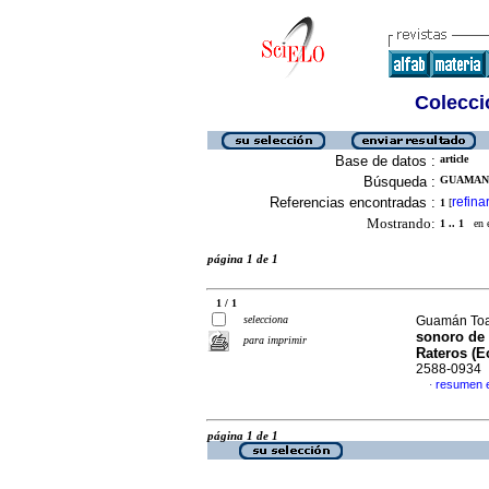
Colecció
Base de datos :
article
Búsqueda :
GUAMAN 
Referencias encontradas :
refina
1
[
Mostrando:
1 .. 1
en el
página 1 de 1
1 / 1
selecciona
Guamán Toa
sonoro de 
para imprimir
Rateros (E
2588-0934
resumen 
·
página 1 de 1