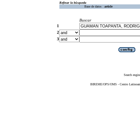
Refinar la búsqueda
Base de datos :
article
Buscar
1
2
3
Search engin
BIREME/OPS/OMS - Centro Latinoameri