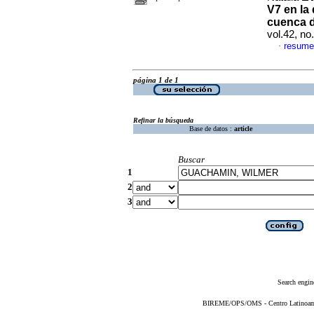
V7 en la
cuenca d
vol.42, n
resume
·
página 1 de 1
Refinar la búsqueda
Base de datos :
article
Buscar
1
2
3
Search engin
BIREME/OPS/OMS - Centro Latinoameri