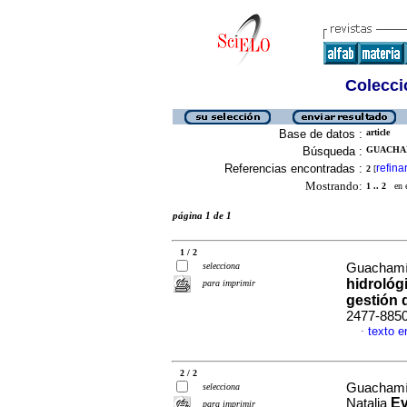
Colecció
Base de datos :
article
Búsqueda :
GUACHAM
Referencias encontradas :
refina
2
[
Mostrando:
1 .. 2
en el
página 1 de 1
1 / 2
selecciona
Guachamí
hidrológi
para imprimir
gestión 
2477-885
texto e
·
2 / 2
Guachamín
selecciona
Ev
Natalia
para imprimir