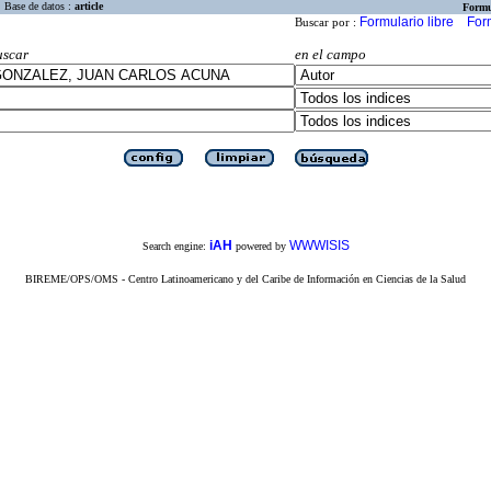
Base de datos :
article
Formu
Formulario libre
For
Buscar por :
uscar
en el campo
iAH
WWWISIS
Search engine:
powered by
BIREME/OPS/OMS - Centro Latinoamericano y del Caribe de Información en Ciencias de la Salud