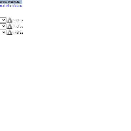
lario avanzado
mulario básico