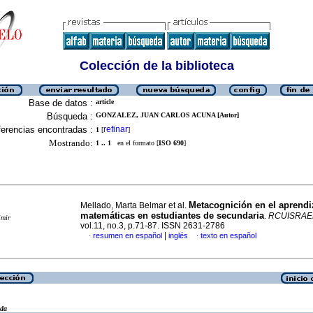
Colección de la biblioteca
Base de datos :
article
Búsqueda :
GONZALEZ, JUAN CARLOS ACUNA [Autor]
erencias encontradas :
refinar
1
[
]
Mostrando:
1 .. 1
en el formato [
ISO 690
]
Metacognición en el aprendi
Mellado, Marta Belmar et al.
matemáticas en estudiantes de secundaria
.
RCUISRAE
imir
vol.11, no.3, p.71-87. ISSN 2631-2786
|
resumen en español
inglés
texto en español
·
·
eda