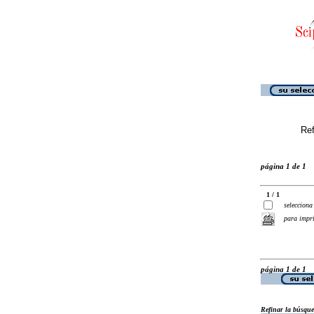
Ref
página 1 de 1
1 / 1
selecciona
para impr
página 1 de 1
Refinar la búsqu