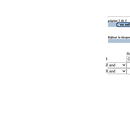
página 1 de 1
Refinar la búsqu
B
1
2
3