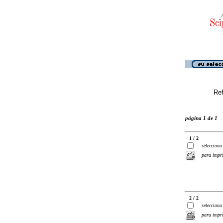
Ref
página 1 de 1
1 / 2
selecciona
para impr
2 / 2
selecciona
para impr