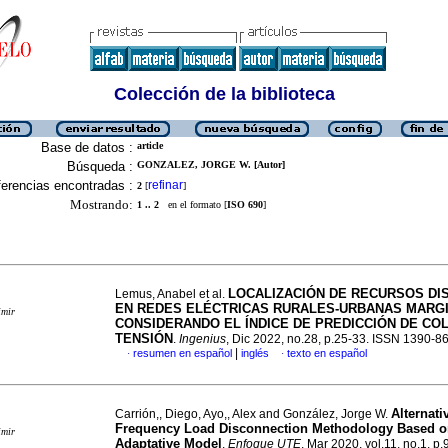
Colección de la biblioteca
Base de datos :
article
Búsqueda :
GONZALEZ, JORGE W. [Autor]
erencias encontradas :
refinar
2
[
]
Mostrando:
1 .. 2
en el formato [
ISO 690
]
LOCALIZACIÓN DE RECURSOS DI
Lemus, Anabel et al.
EN REDES ELÉCTRICAS RURALES-URBANAS MARG
imir
CONSIDERANDO EL ÍNDICE DE PREDICCIÓN DE CO
TENSIÓN
.
Ingenius
, Dic 2022, no.28, p.25-33. ISSN 1390-8
|
resumen en español
inglés
texto en español
·
·
Alternati
Carrión,, Diego, Ayo,, Alex and González, Jorge W.
Frequency Load Disconnection Methodology Based o
imir
Adaptative Model
.
Enfoque UTE
, Mar 2020, vol.11, no.1, p