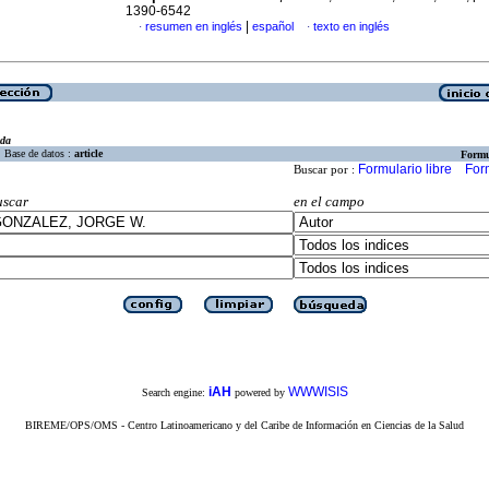
1390-6542
|
resumen en inglés
español
texto en inglés
·
·
eda
Base de datos :
article
Formu
Formulario libre
For
Buscar por :
uscar
en el campo
iAH
WWWISIS
Search engine:
powered by
BIREME/OPS/OMS - Centro Latinoamericano y del Caribe de Información en Ciencias de la Salud