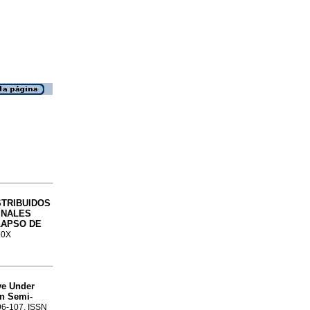
STRIBUIDOS
INALES
LAPSO DE
60X
ve Under
n Semi-
.96-107. ISSN