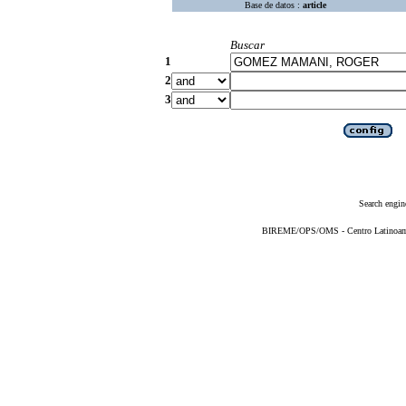
Base de datos :
article
Buscar
1
2
3
Search engin
BIREME/OPS/OMS - Centro Latinoameri