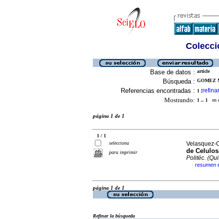
Colecció
Base de datos :
article
Búsqueda :
GOMEZ M
Referencias encontradas :
refina
1
[
Mostrando:
1 .. 1
en el
página 1 de 1
1 / 1
selecciona
Velasquez-C
de Celulos
para imprimir
Politéc. (Qui
resumen 
·
página 1 de 1
Refinar la búsqueda