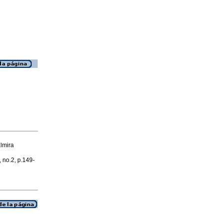
lmira
, no.2, p.149-