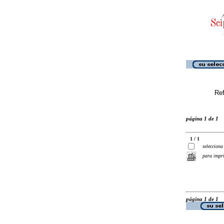
Ref
página 1 de 1
1 / 1
selecciona
para impr
página 1 de 1