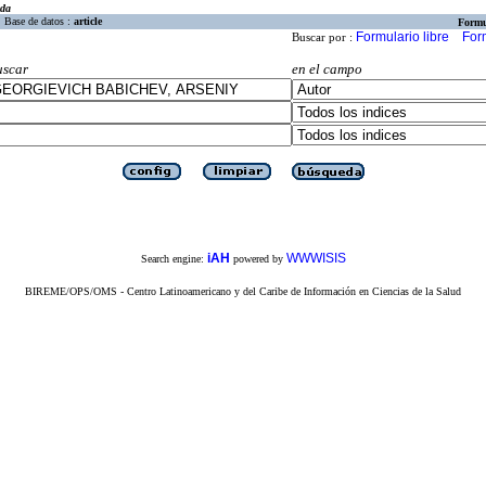
eda
Base de datos :
article
Formu
Formulario libre
For
Buscar por :
uscar
en el campo
iAH
WWWISIS
Search engine:
powered by
BIREME/OPS/OMS - Centro Latinoamericano y del Caribe de Información en Ciencias de la Salud