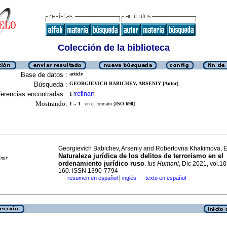
Colección de la biblioteca
Base de datos :
article
Búsqueda :
GEORGIEVICH BABICHEV, ARSENIY [Autor]
erencias encontradas :
refinar
1
[
]
Mostrando:
1 .. 1
en el formato [
ISO 690
]
Georgievich Babichev, Arseniy and Robertovna Khakimova, E
Naturaleza jurídica de los delitos de terrorismo en el
imir
ordenamiento jurídico ruso
.
Ius Humani
, Dic 2021, vol.10
160. ISSN 1390-7794
|
resumen en español
inglés
texto en español
·
·