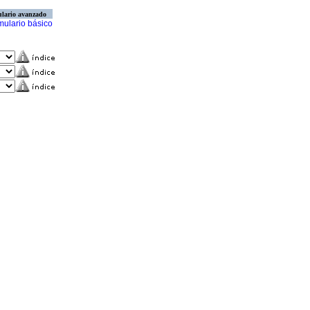
lario avanzado
mulario básico