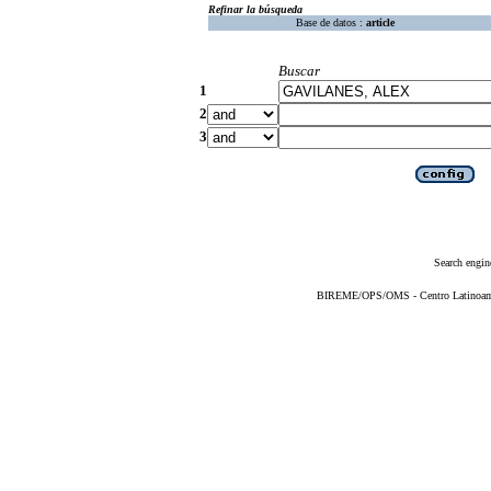
Refinar la búsqueda
Base de datos :
article
Buscar
1
2
3
Search engin
BIREME/OPS/OMS - Centro Latinoameri