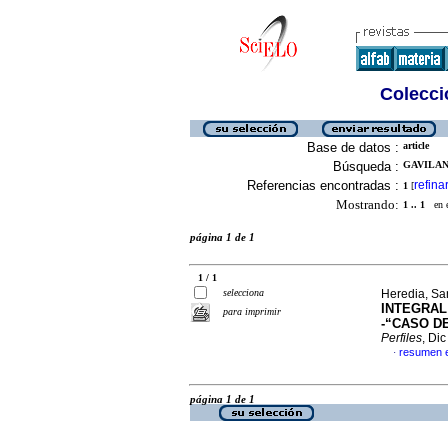
Colecció
Base de datos :
article
Búsqueda :
GAVILANE
Referencias encontradas :
refina
1
[
Mostrando:
1 .. 1
en el
página 1 de 1
1 / 1
selecciona
Heredia, Sa
INTEGRAL
para imprimir
-“CASO D
Perfiles
, Di
resumen 
·
página 1 de 1