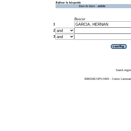
Refinar la búsqueda
Base de datos :
article
Buscar
1
2
3
Search engin
BIREME/OPS/OMS - Centro Latinoameri