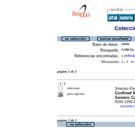
Colecció
Base de datos :
article
Búsqueda :
GARCIA, 
Referencias encontradas :
refina
1
[
Mostrando:
1 .. 1
en el
página 1 de 1
1 / 1
selecciona
Jiménez-Pac
Confined M
para imprimir
Seismic Ca
ISSN 1390-
resumen 
·
página 1 de 1