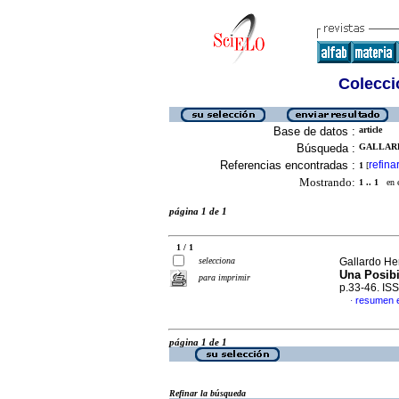
Colecció
Base de datos :
article
Búsqueda :
GALLARD
Referencias encontradas :
refina
1
[
Mostrando:
1 .. 1
en el
página 1 de 1
1 / 1
selecciona
Gallardo He
Una Posibi
para imprimir
p.33-46. IS
resumen 
·
página 1 de 1
Refinar la búsqueda