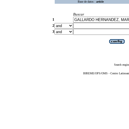
Base de datos :
article
Buscar
1
2
3
Search engin
BIREME/OPS/OMS - Centro Latinoameri