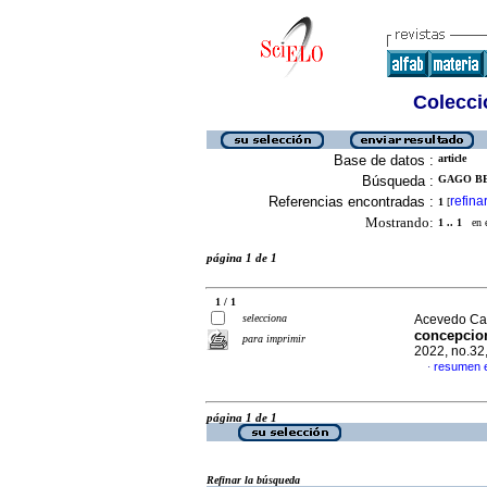
Colecció
Base de datos :
article
Búsqueda :
GAGO BE
Referencias encontradas :
refina
1
[
Mostrando:
1 .. 1
en el
página 1 de 1
1 / 1
selecciona
Acevedo Cal
concepcion
para imprimir
2022, no.32
resumen 
·
página 1 de 1
Refinar la búsqueda