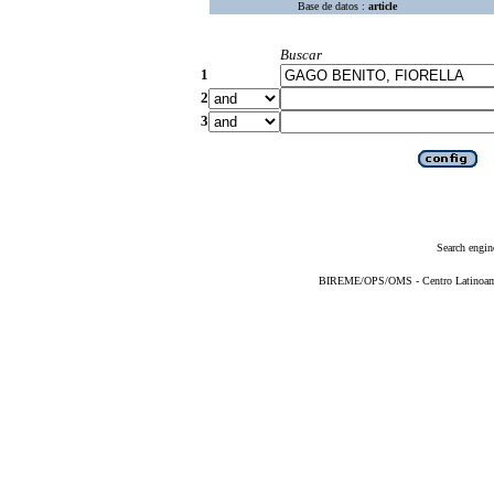
Base de datos :
article
Buscar
1
2
3
Search engin
BIREME/OPS/OMS - Centro Latinoameri