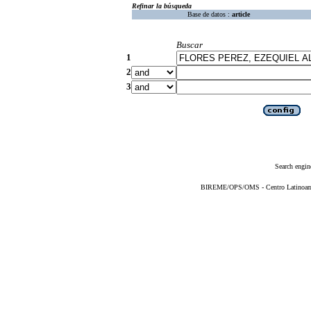
Refinar la búsqueda
Base de datos :
article
Buscar
1
2
3
Search engin
BIREME/OPS/OMS - Centro Latinoameri