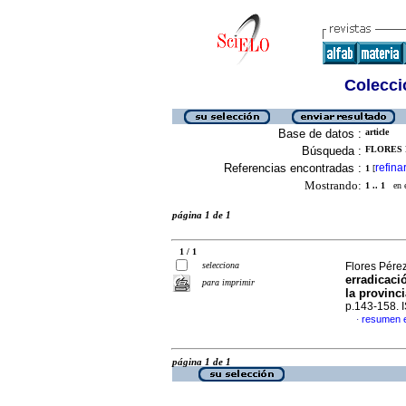
Colecció
Base de datos :
article
Búsqueda :
FLORES 
Referencias encontradas :
refina
1
[
Mostrando:
1 .. 1
en el
página 1 de 1
1 / 1
selecciona
Flores Pérez
erradicaci
para imprimir
la provinc
p.143-158.
resumen 
·
página 1 de 1