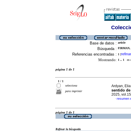
Colecció
Base de datos :
article
Búsqueda :
FIRMAN, 
Referencias encontradas :
refina
1
[
Mostrando:
1 .. 1
en el
página 1 de 1
1 / 1
selecciona
Ardyan, Elia
sentido de
para imprimir
2025, vol.1
resumen 
·
página 1 de 1
Refinar la búsqueda