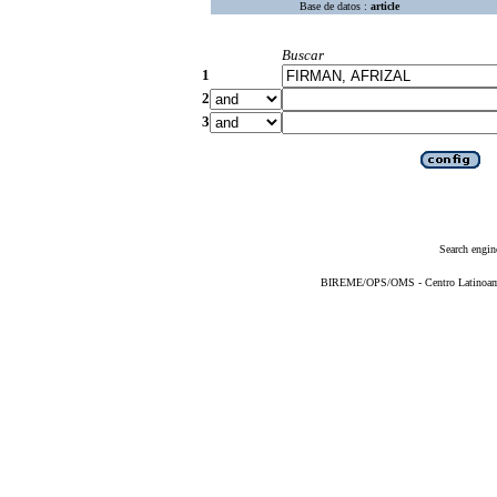
Base de datos :
article
Buscar
1
2
3
Search engin
BIREME/OPS/OMS - Centro Latinoameri