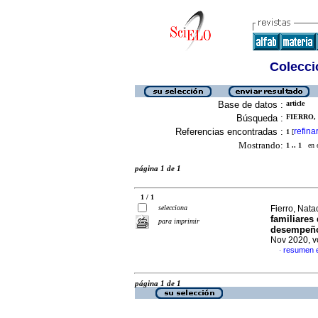
Colecció
Base de datos :
article
Búsqueda :
FIERRO, 
Referencias encontradas :
refina
1
[
Mostrando:
1 .. 1
en el
página 1 de 1
1 / 1
selecciona
Fierro, Nat
familiares
para imprimir
desempeño 
Nov 2020, v
resumen 
·
página 1 de 1