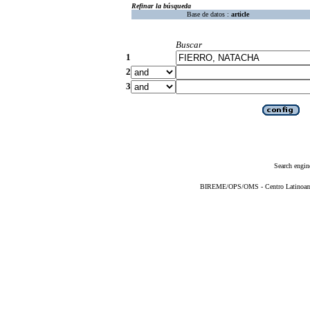
Refinar la búsqueda
Base de datos :
article
Buscar
1
2
3
Search engin
BIREME/OPS/OMS - Centro Latinoameri